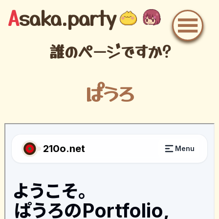
A
saka.party
誰のページですか?
H
o
m
e
皆
様
と
一
緒
!
ぱうろ
3
D
G
a
l
l
e
r
y
最
近
聞
い
た
曲